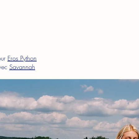
our
Eros Python
vec
Savannah