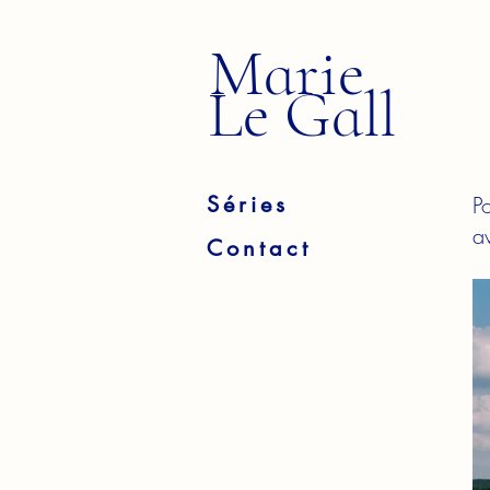
Marie
Le Gall
Séries
P
a
Contact